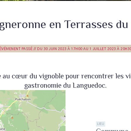
igneronne en Terrasses du
ÉVÉMENENT PASSÉ // DU 30 JUIN 2023 À 17H00 AU 1 JUILLET 2023 À 20H3
 au cœur du vignoble pour rencontrer les vig
gastronomie du Languedoc.
LIEU