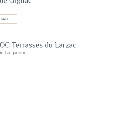
de Gignac
ÉRAIRE
AOC Terrasses du Larzac
 du Languedoc